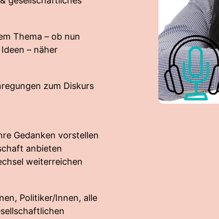
& gesellschaftliches
rem Thema – ob nun
Ideen – näher
nregungen zum Diskurs
ihre Gedanken vorstellen
schaft anbieten
echsel weiterreichen
en, Politiker/Innen, alle
sellschaftlichen