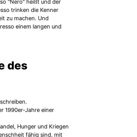
so "Nero" heißt und der
sso trinken die Kenner
eit zu machen. Und
spresso einem langen und
e des
eschreiben.
er 1990er-Jahre einer
wandel, Hunger und Kriegen
enschheit fähig sind, mit