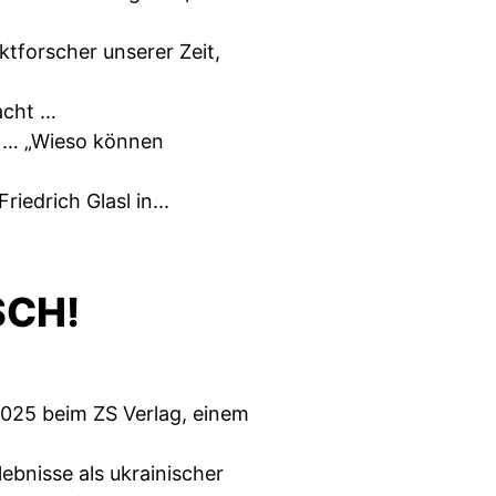
iktforscher unserer Zeit,
acht …
ge … „Wieso können
iedrich Glasl in...
SCH!
 2025 beim ZS Verlag, einem
lebnisse als ukrainischer