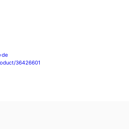
=de
roduct/36426601