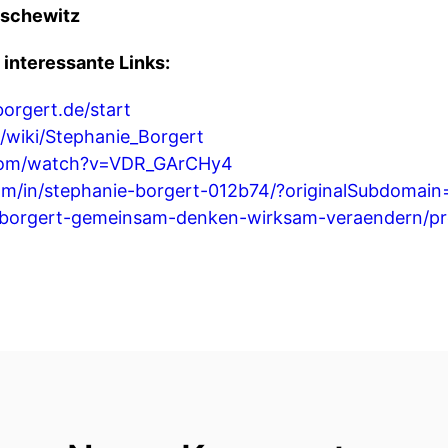
tschewitz
 interessante Links:
orgert.de/start
g/wiki/Stephanie_Borgert
.com/watch?v=VDR_GArCHy4
om/in/stephanie-borgert-012b74/?originalSubdomain
e/borgert-gemeinsam-denken-wirksam-veraendern/p