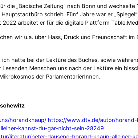
ür die „Badische Zeitung“ nach Bonn und wechselte 1
 Hauptstadtbüro schrieb. Fünf Jahre war er „Spiegel
t 2022 arbeitet er für die digitale Plattform Table.Med
hen wir u.a. über Hass, Druck und Freundschaft im 
 ich hatte bei der Lektüre des Buches, sowie währe
r Lesenden Menschen uns nach der Lektüre ein bissc
 Mikrokosmos der ParlamentarierInnen.
tschewitz
-uns/horandknaup/
https://www.dtv.de/autor/horand
lleiner-kannst-du-gar-nicht-sein-28249
tur/literatur/peter-dausend-horand-knaup-alleiner-k