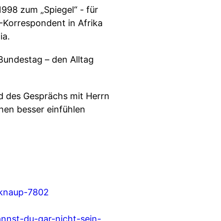
998 zum „Spiegel“ - für
“-Korrespondent in Afrika
ia.
Bundestag – den Alltag
nd des Gesprächs mit Herrn
hen besser einfühlen
-knaup-7802
annst-du-gar-nicht-sein-