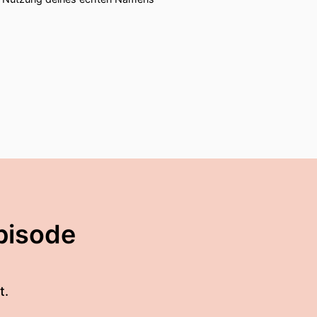
pisode
t.